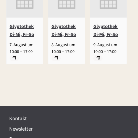
Glyptothek
Glyptothek
Glyptothek
Di-Mi, Fr-So
Di-Mi, Fr-So
Di-Mi, Fr-So
7. August um
8. August um
9. August um
–
–
–
10:00
17:00
10:00
17:00
10:00
17:00
V
e
r
Kontakt
a
Newsletter
n