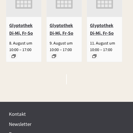
Glyptothek
Glyptothek
Glyptothek
Di-Mi, Fr-So
Di-Mi, Fr-So
Di-Mi, Fr-So
8. August um
9. August um
11. August um
–
–
–
10:00
17:00
10:00
17:00
10:00
17:00
V
e
r
Kontakt
a
Newsletter
n