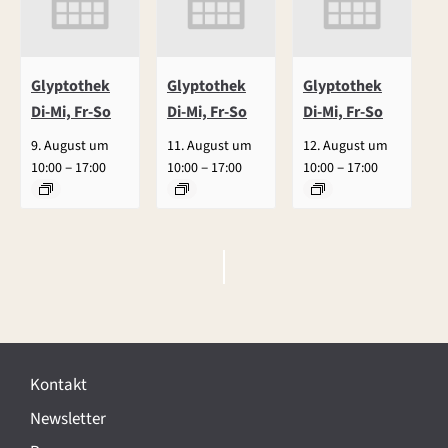
Glyptothek
Glyptothek
Glyptothek
Di-Mi, Fr-So
Di-Mi, Fr-So
Di-Mi, Fr-So
9. August um
11. August um
12. August um
–
–
–
10:00
17:00
10:00
17:00
10:00
17:00
V
e
r
Kontakt
a
Newsletter
n