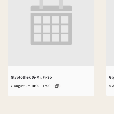
Glyptothek Di-Mi, Fr-So
Gl
–
7. August um 10:00
17:00
8. 