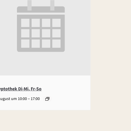
yptothek Di-Mi, Fr-So
–
August um 10:00
17:00