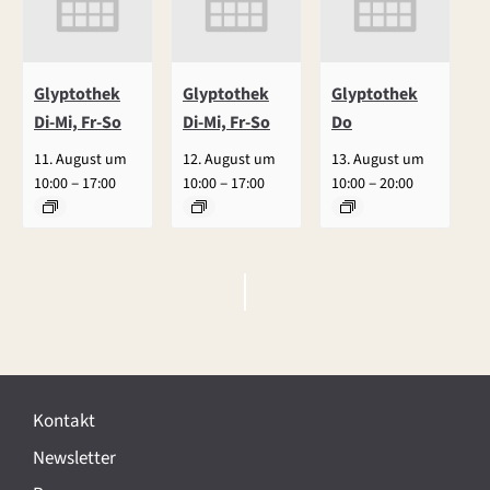
Glyptothek
Glyptothek
Glyptothek
Di-Mi, Fr-So
Di-Mi, Fr-So
Do
11. August um
12. August um
13. August um
–
–
–
10:00
17:00
10:00
17:00
10:00
20:00
V
e
r
Kontakt
a
Newsletter
n