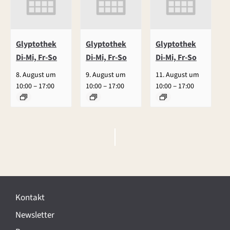
Glyptothek
Glyptothek
Glyptothek
Di-Mi, Fr-So
Di-Mi, Fr-So
Di-Mi, Fr-So
8. August um
9. August um
11. August um
–
–
–
10:00
17:00
10:00
17:00
10:00
17:00
V
e
r
Kontakt
a
Newsletter
n