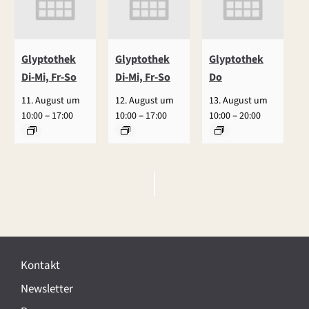
Glyptothek
Glyptothek
Glyptothek
Di-Mi, Fr-So
Di-Mi, Fr-So
Do
11. August um
12. August um
13. August um
–
–
–
10:00
17:00
10:00
17:00
10:00
20:00
V
e
r
Kontakt
a
Newsletter
n