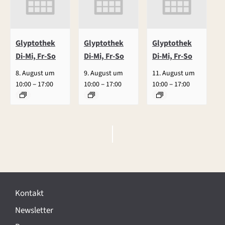
Glyptothek
Glyptothek
Glyptothek
Di-Mi, Fr-So
Di-Mi, Fr-So
Di-Mi, Fr-So
8. August um
9. August um
11. August um
–
–
–
10:00
17:00
10:00
17:00
10:00
17:00
V
e
r
Kontakt
a
Newsletter
n