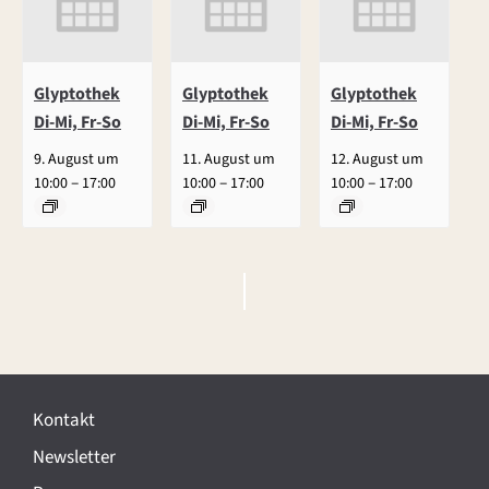
Glyptothek
Glyptothek
Glyptothek
Di-Mi, Fr-So
Di-Mi, Fr-So
Di-Mi, Fr-So
9. August um
11. August um
12. August um
–
–
–
10:00
17:00
10:00
17:00
10:00
17:00
V
e
r
Kontakt
a
Newsletter
n