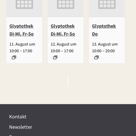
Glyptothek
Glyptothek
Glyptothek
Di-Mi, Fr-So
Di-Mi, Fr-So
Do
11. August um
12. August um
13. August um
–
–
–
10:00
17:00
10:00
17:00
10:00
20:00
V
e
r
Kontakt
a
Newsletter
n