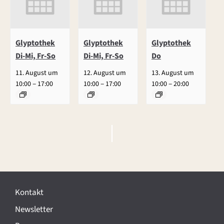
Glyptothek
Glyptothek
Glyptothek
Di-Mi, Fr-So
Di-Mi, Fr-So
Do
11. August um
12. August um
13. August um
–
–
–
10:00
17:00
10:00
17:00
10:00
20:00
V
e
r
Kontakt
a
Newsletter
n