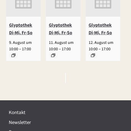
Glyptothek
Glyptothek
Glyptothek
Di-Mi, Fr-So
Di-Mi, Fr-So
Di-Mi, Fr-So
9. August um
11. August um
12. August um
–
–
–
10:00
17:00
10:00
17:00
10:00
17:00
V
e
r
Kontakt
a
Newsletter
n