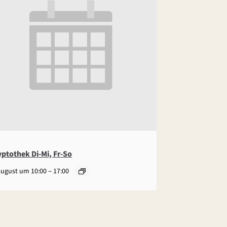
yptothek Di-Mi, Fr-So
–
August um 10:00
17:00