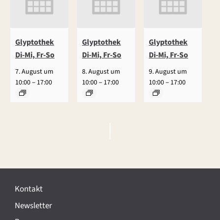
Glyptothek
Glyptothek
Glyptothek
Di-Mi, Fr-So
Di-Mi, Fr-So
Di-Mi, Fr-So
7. August um
8. August um
9. August um
–
–
–
10:00
17:00
10:00
17:00
10:00
17:00
V
e
r
Kontakt
a
Newsletter
n