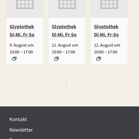
Glyptothek
Glyptothek
Glyptothek
Di-Mi, Fr-So
Di-Mi, Fr-So
Di-Mi, Fr-So
9. August um
11. August um
12. August um
–
–
–
10:00
17:00
10:00
17:00
10:00
17:00
V
e
r
Kontakt
a
Newsletter
n