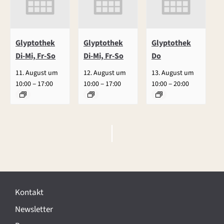
Glyptothek
Glyptothek
Glyptothek
Di-Mi, Fr-So
Di-Mi, Fr-So
Do
11. August um
12. August um
13. August um
–
–
–
10:00
17:00
10:00
17:00
10:00
20:00
V
e
r
Kontakt
a
Newsletter
n