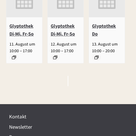
Glyptothek
Glyptothek
Glyptothek
Di-Mi, Fr-So
Di-Mi, Fr-So
Do
11. August um
12. August um
13. August um
–
–
–
10:00
17:00
10:00
17:00
10:00
20:00
V
e
r
Kontakt
a
Newsletter
n