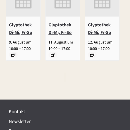
Glyptothek
Glyptothek
Glyptothek
Di-Mi, Fr-So
Di-Mi, Fr-So
Di-Mi, Fr-So
9. August um
11. August um
12. August um
–
–
–
10:00
17:00
10:00
17:00
10:00
17:00
V
e
r
Kontakt
a
Newsletter
n