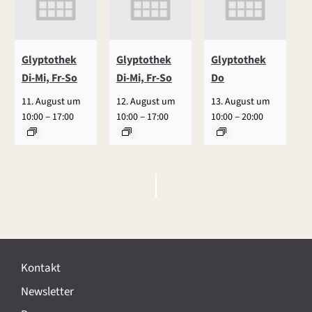
Glyptothek
Glyptothek
Glyptothek
Di-Mi, Fr-So
Di-Mi, Fr-So
Do
11. August um
12. August um
13. August um
–
–
–
10:00
17:00
10:00
17:00
10:00
20:00
V
e
r
Kontakt
a
Newsletter
n