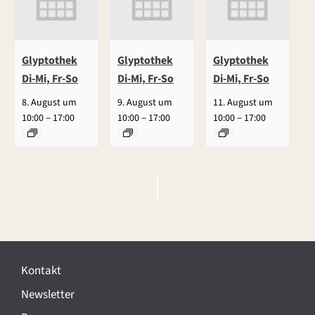
Glyptothek
Glyptothek
Glyptothek
Di-Mi, Fr-So
Di-Mi, Fr-So
Di-Mi, Fr-So
8. August um
9. August um
11. August um
–
–
–
10:00
17:00
10:00
17:00
10:00
17:00
V
e
r
Kontakt
a
Newsletter
n