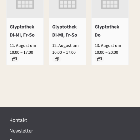
Glyptothek
Glyptothek
Glyptothek
Di-Mi, Fr-So
Di-Mi, Fr-So
Do
11. August um
12. August um
13. August um
–
–
–
10:00
17:00
10:00
17:00
10:00
20:00
V
e
r
Kontakt
a
Newsletter
n