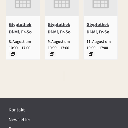
Glyptothek
Glyptothek
Glyptothek
Di-Mi, Fr-So
Di-Mi, Fr-So
Di-Mi, Fr-So
8. August um
9. August um
11. August um
–
–
–
10:00
17:00
10:00
17:00
10:00
17:00
V
e
r
Kontakt
a
Newsletter
n