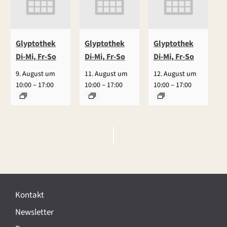
Glyptothek
Glyptothek
Glyptothek
Di-Mi, Fr-So
Di-Mi, Fr-So
Di-Mi, Fr-So
9. August um
11. August um
12. August um
–
–
–
10:00
17:00
10:00
17:00
10:00
17:00
V
e
r
Kontakt
a
Newsletter
n