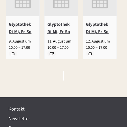
Glyptothek
Glyptothek
Glyptothek
Di-Mi, Fr-So
Di-Mi, Fr-So
Di-Mi, Fr-So
9. August um
11. August um
12. August um
–
–
–
10:00
17:00
10:00
17:00
10:00
17:00
V
e
r
Kontakt
a
Newsletter
n