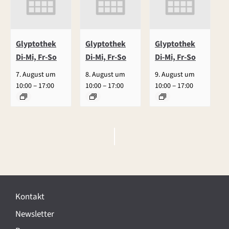
Glyptothek
Glyptothek
Glyptothek
Di-Mi, Fr-So
Di-Mi, Fr-So
Di-Mi, Fr-So
7. August um
8. August um
9. August um
–
–
–
10:00
17:00
10:00
17:00
10:00
17:00
V
e
r
Kontakt
a
Newsletter
n