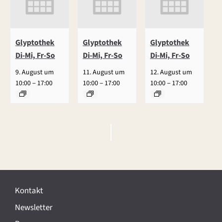
Glyptothek
Glyptothek
Glyptothek
Di-Mi, Fr-So
Di-Mi, Fr-So
Di-Mi, Fr-So
9. August um
11. August um
12. August um
–
–
–
10:00
17:00
10:00
17:00
10:00
17:00
V
e
r
Kontakt
a
Newsletter
n