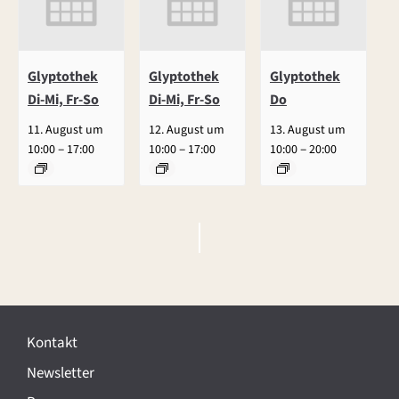
Glyptothek
Glyptothek
Glyptothek
Di-Mi, Fr-So
Di-Mi, Fr-So
Do
11. August um
12. August um
13. August um
–
–
–
10:00
17:00
10:00
17:00
10:00
20:00
V
e
r
Kontakt
a
Newsletter
n