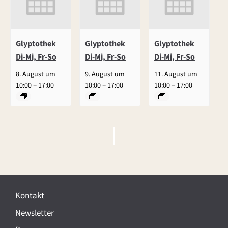
Glyptothek
Glyptothek
Glyptothek
Di-Mi, Fr-So
Di-Mi, Fr-So
Di-Mi, Fr-So
8. August um
9. August um
11. August um
–
–
–
10:00
17:00
10:00
17:00
10:00
17:00
V
e
r
Kontakt
a
Newsletter
n