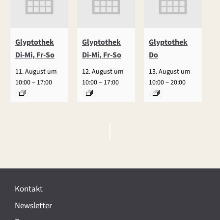
Glyptothek
Glyptothek
Glyptothek
Di-Mi, Fr-So
Di-Mi, Fr-So
Do
11. August um
12. August um
13. August um
–
–
–
10:00
17:00
10:00
17:00
10:00
20:00
V
e
r
Kontakt
a
Newsletter
n