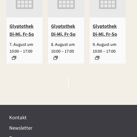
Glyptothek
Glyptothek
Glyptothek
Di-Mi, Fr-So
Di-Mi, Fr-So
Di-Mi, Fr-So
7. August um
8. August um
9. August um
–
–
–
10:00
17:00
10:00
17:00
10:00
17:00
V
e
r
Kontakt
a
Newsletter
n