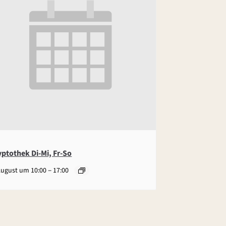
yptothek Di-Mi, Fr-So
–
August um 10:00
17:00