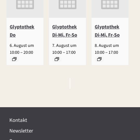
Glyptothek
Glyptothek
Glyptothek
Do
Di-Mi, Fr-So
Di-Mi, Fr-So
6. August um
7. August um
8. August um
–
–
–
10:00
20:00
10:00
17:00
10:00
17:00
V
e
r
Kontakt
a
Newsletter
n