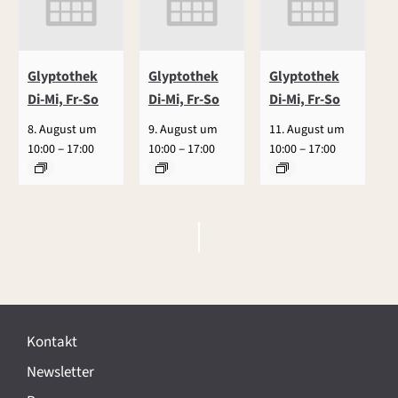
Glyptothek
Glyptothek
Glyptothek
Di-Mi, Fr-So
Di-Mi, Fr-So
Di-Mi, Fr-So
8. August um
9. August um
11. August um
–
–
–
10:00
17:00
10:00
17:00
10:00
17:00
V
e
r
Kontakt
a
Newsletter
n