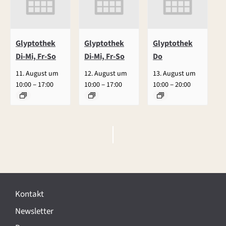
Glyptothek
Glyptothek
Glyptothek
Di-Mi, Fr-So
Di-Mi, Fr-So
Do
11. August um
12. August um
13. August um
–
–
–
10:00
17:00
10:00
17:00
10:00
20:00
V
e
r
Kontakt
a
Newsletter
n