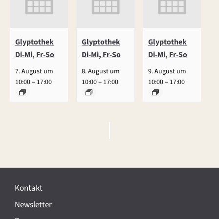
Glyptothek
Glyptothek
Glyptothek
Di-Mi, Fr-So
Di-Mi, Fr-So
Di-Mi, Fr-So
7. August um
8. August um
9. August um
–
–
–
10:00
17:00
10:00
17:00
10:00
17:00
V
e
r
Kontakt
a
Newsletter
n