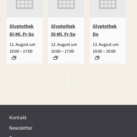
Glyptothek
Glyptothek
Glyptothek
Di-Mi, Fr-So
Di-Mi, Fr-So
Do
11. August um
12. August um
13. August um
–
–
–
10:00
17:00
10:00
17:00
10:00
20:00
V
e
r
Kontakt
a
Newsletter
n