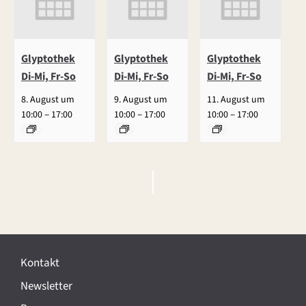
Glyptothek
Glyptothek
Glyptothek
Di-Mi, Fr-So
Di-Mi, Fr-So
Di-Mi, Fr-So
8. August um
9. August um
11. August um
–
–
–
10:00
17:00
10:00
17:00
10:00
17:00
V
e
r
Kontakt
a
Newsletter
n