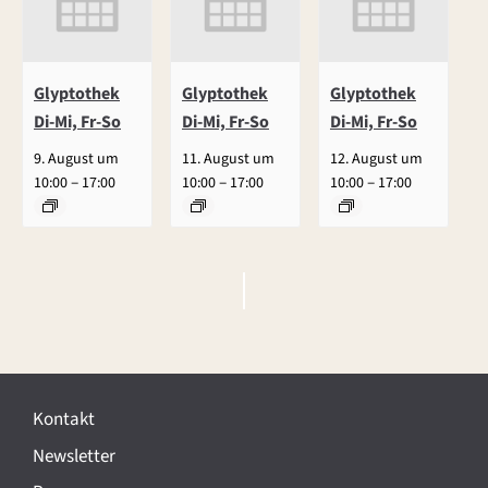
Glyptothek
Glyptothek
Glyptothek
Di-Mi, Fr-So
Di-Mi, Fr-So
Di-Mi, Fr-So
9. August um
11. August um
12. August um
–
–
–
10:00
17:00
10:00
17:00
10:00
17:00
V
e
r
Kontakt
a
Newsletter
n