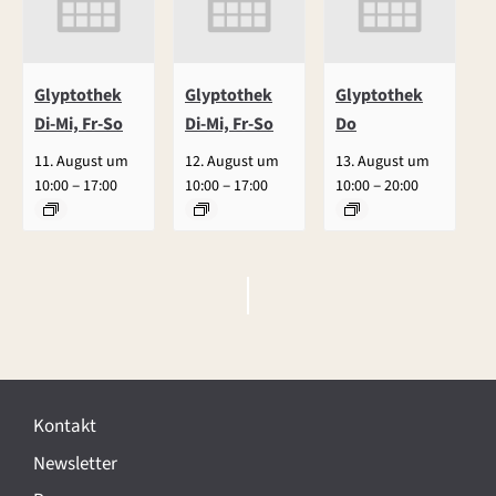
Glyptothek
Glyptothek
Glyptothek
Di-Mi, Fr-So
Di-Mi, Fr-So
Do
11. August um
12. August um
13. August um
–
–
–
10:00
17:00
10:00
17:00
10:00
20:00
V
e
r
Kontakt
a
Newsletter
n