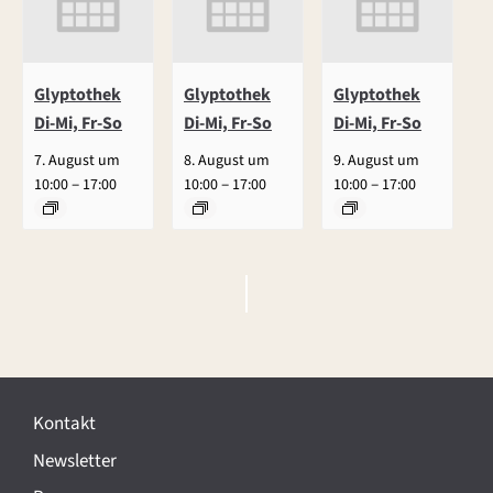
Glyptothek
Glyptothek
Glyptothek
Di-Mi, Fr-So
Di-Mi, Fr-So
Di-Mi, Fr-So
7. August um
8. August um
9. August um
–
–
–
10:00
17:00
10:00
17:00
10:00
17:00
V
e
r
Kontakt
a
Newsletter
n