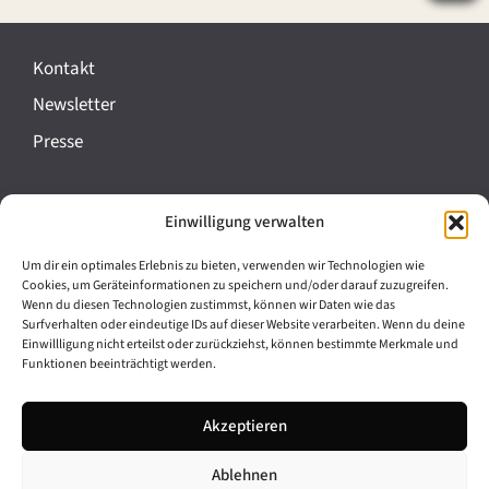
e
r
Kontakt
a
Newsletter
n
Presse
s
t
Impressum
Einwilligung verwalten
a
Datenschutz
l
Um dir ein optimales Erlebnis zu bieten, verwenden wir Technologien wie
Cookie-Richtlinie (EU)
Cookies, um Geräteinformationen zu speichern und/oder darauf zuzugreifen.
t
Wenn du diesen Technologien zustimmst, können wir Daten wie das
Barrierefreiheit
Surfverhalten oder eindeutige IDs auf dieser Website verarbeiten. Wenn du deine
u
Einwillligung nicht erteilst oder zurückziehst, können bestimmte Merkmale und
Funktionen beeinträchtigt werden.
n
Archiv
g
Akzeptieren
Bavarikon
-
Ablehnen
Facebook
Instagram