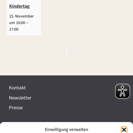
Kindertag
15. November
–
um 10:00
17:00
V
e
r
Kontakt
a
Newsletter
n
Presse
s
t
Impressum
Einwilligung verwalten