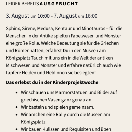
LEIDER BEREITS
A U S G E B U C H T
3. August
7. August
10:00
16:00
um
–
um
Sphinx, Sirene, Medusa, Kentaur und Minotauros – für die
Menschen in der Antike spielten Fabelwesen und Monster
eine große Rolle. Welche Bedeutung sie für die Griechen
und Römer hatten, erfährst Du in den Museen am
Königsplatz.Tauch mit uns ein in die Welt der antiken
Mischwesen und Monster und erfahre natürlich auch wie
tapfere Helden und Heldinnen sie besiegten!
Das erlebst du in der Kinderprojektwoche
:
Wir schauen uns Marmorstatuen und Bilder auf
griechischen Vasen ganz genau an.
Wir basteln und spielen gemeinsam.
Wir amchen eine Rally durch die Museen am
Königsplatz.
Wir bauen Kulissen und Requisiten und üben