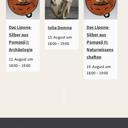
Das Lipona-
Das Lipona-
Iulia Domna
Silber aus
Silber aus
13. August um
Pompeji I:
Pompeji II:
–
18:00
19:00
Archäologie
Naturwissens
chaften
12. August um
–
18:00
19:00
19. August um
–
18:00
19:00
V
e
r