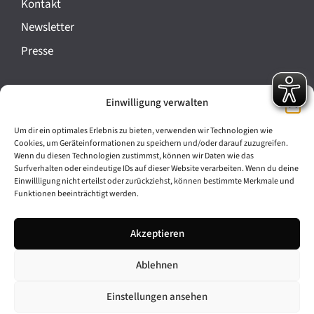
Kontakt
a
Newsletter
n
Presse
s
t
Impressum
Einwilligung verwalten
a
Datenschutz
l
Um dir ein optimales Erlebnis zu bieten, verwenden wir Technologien wie
Cookie-Richtlinie (EU)
Cookies, um Geräteinformationen zu speichern und/oder darauf zuzugreifen.
t
Wenn du diesen Technologien zustimmst, können wir Daten wie das
Barrierefreiheit
Surfverhalten oder eindeutige IDs auf dieser Website verarbeiten. Wenn du deine
u
Einwillligung nicht erteilst oder zurückziehst, können bestimmte Merkmale und
Funktionen beeinträchtigt werden.
n
Archiv
g
Akzeptieren
Bavarikon
-
Ablehnen
Facebook
Instagram
N
a
Einstellungen ansehen