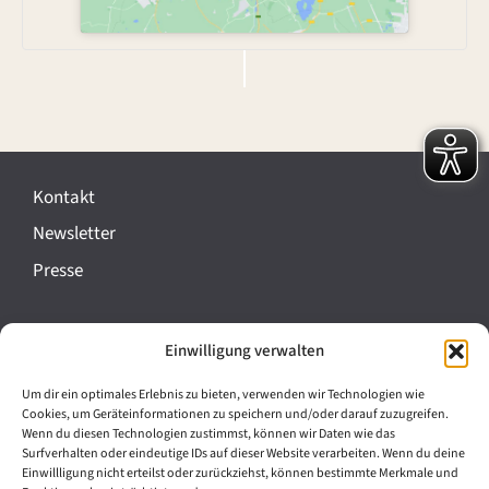
V
e
r
Kontakt
a
Newsletter
n
Presse
s
t
Impressum
Einwilligung verwalten
a
Datenschutz
l
Um dir ein optimales Erlebnis zu bieten, verwenden wir Technologien wie
Cookie-Richtlinie (EU)
Cookies, um Geräteinformationen zu speichern und/oder darauf zuzugreifen.
t
Wenn du diesen Technologien zustimmst, können wir Daten wie das
Barrierefreiheit
Surfverhalten oder eindeutige IDs auf dieser Website verarbeiten. Wenn du deine
u
Einwillligung nicht erteilst oder zurückziehst, können bestimmte Merkmale und