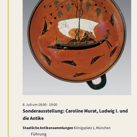
a
.
t
l
u
n
t
g
u
A
n
n
g
s
i
e
c
n
h
S
8. Juli um 18:00
-
19:00
t
Sonderausstellung: Caroline Murat, Ludwig I. und
u
die Antike
e
Staatliche Antikensammlungen
Königsplatz 1, München
c
n
Führung