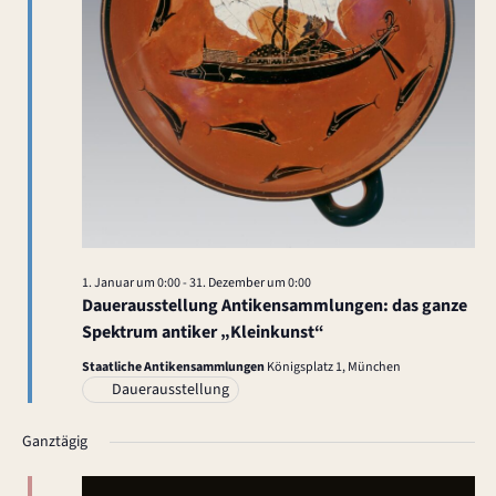
t
i
o
n
1. Januar um 0:00
-
31. Dezember um 0:00
Dauerausstellung Antikensammlungen: das ganze
Spektrum antiker „Kleinkunst“
Staatliche Antikensammlungen
Königsplatz 1, München
Dauerausstellung
Ganztägig