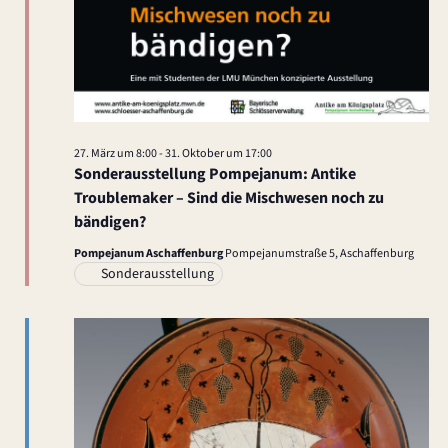
h
t
e
n
27. März um 8:00
-
31. Oktober um 17:00
,
Sonderausstellung Pompejanum: Antike
Troublemaker – Sind die Mischwesen noch zu
N
bändigen?
a
Pompejanum Aschaffenburg
Pompejanumstraße 5, Aschaffenburg
Sonderausstellung
v
i
g
a