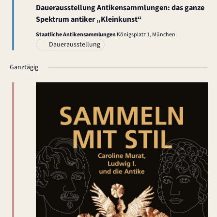
h
Dauerausstellung Antikensammlungen: das ganze
t
Spektrum antiker „Kleinkunst“
Staatliche Antikensammlungen
Königsplatz 1, München
e
Dauerausstellung
n
Ganztägig
,
N
a
v
i
g
a