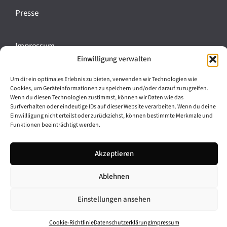
Presse
Impressum
Einwilligung verwalten
Datenschutz
Cookie-Richtlinie (EU)
Um dir ein optimales Erlebnis zu bieten, verwenden wir Technologien wie
Cookies, um Geräteinformationen zu speichern und/oder darauf zuzugreifen.
Barrierefreiheit
Wenn du diesen Technologien zustimmst, können wir Daten wie das
Surfverhalten oder eindeutige IDs auf dieser Website verarbeiten. Wenn du deine
Einwillligung nicht erteilst oder zurückziehst, können bestimmte Merkmale und
Funktionen beeinträchtigt werden.
Archiv
Bavarikon
Akzeptieren
Facebook
Instagram
Ablehnen
Einstellungen ansehen
© 2026 Antike am Königsplatz
Cookie-Richtlinie
Datenschutzerklärung
Impressum