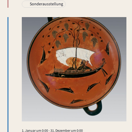
-
Sonderausstellung
h
N
e
a
u
v
n
i
g
d
a
A
t
n
i
s
o
n
i
c
1. Januar um 0:00
-
31. Dezember um 0:00