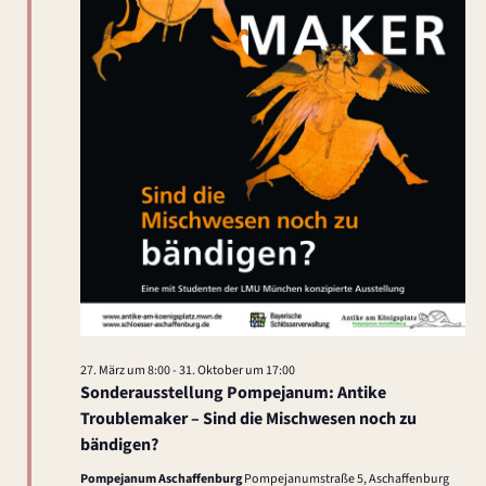
a
.
t
l
u
n
t
g
u
A
n
n
g
s
i
e
c
n
h
S
27. März um 8:00
-
31. Oktober um 17:00
t
Sonderausstellung Pompejanum: Antike
u
Troublemaker – Sind die Mischwesen noch zu
e
bändigen?
c
n
Pompejanum Aschaffenburg
Pompejanumstraße 5, Aschaffenburg