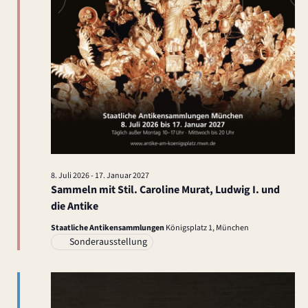
t
i
o
n
8. Juli 2026
-
17. Januar 2027
Sammeln mit Stil. Caroline Murat, Ludwig I. und
die Antike
Staatliche Antikensammlungen
Königsplatz 1, München
Sonderausstellung