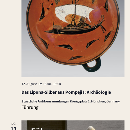
h
t
e
n
,
N
a
12. August um 18:00
-
19:00
v
Das Lipona-Silber aus Pompeji I: Archäologie
i
Staatliche Antikensammlungen
Königsplatz 1, München, Germany
Führung
g
a
DO.
13