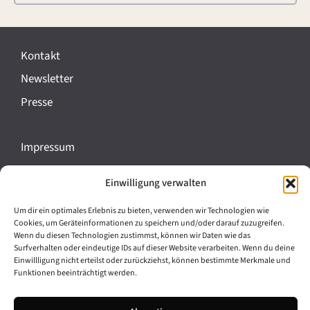
Kontakt
Newsletter
Presse
Impressum
Datenschutz
Einwilligung verwalten
Cookie-Richtlinie (EU)
Um dir ein optimales Erlebnis zu bieten, verwenden wir Technologien wie
Barrierefreiheit
Cookies, um Geräteinformationen zu speichern und/oder darauf zuzugreifen.
Wenn du diesen Technologien zustimmst, können wir Daten wie das
Surfverhalten oder eindeutige IDs auf dieser Website verarbeiten. Wenn du deine
Archiv
Einwillligung nicht erteilst oder zurückziehst, können bestimmte Merkmale und
Funktionen beeinträchtigt werden.
Bavarikon