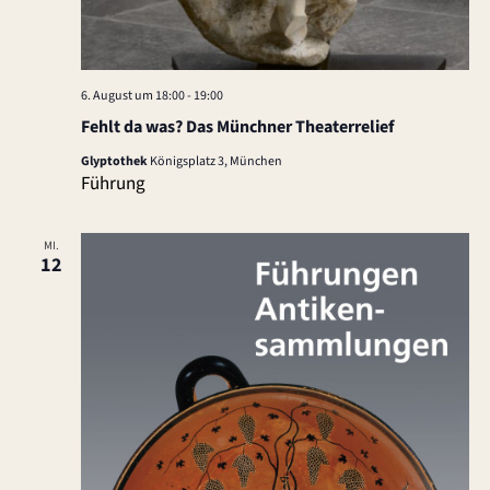
c
n
-
h
N
e
6. August um 18:00
-
19:00
a
Fehlt da was? Das Münchner Theaterrelief
u
v
Glyptothek
Königsplatz 3, München
n
i
Führung
g
d
MI.
a
12
A
t
n
i
s
o
n
i
c