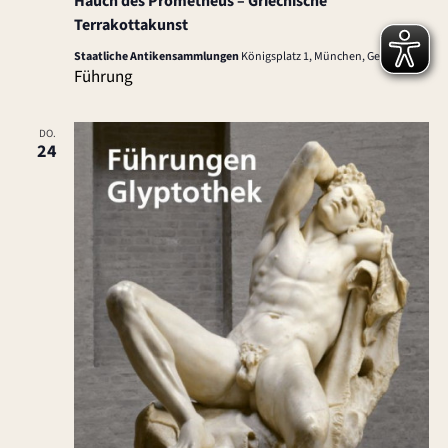
Hauch des Prometheus – Griechische
Terrakottakunst
Staatliche Antikensammlungen
Königsplatz 1, München, Germany
Führung
DO.
24