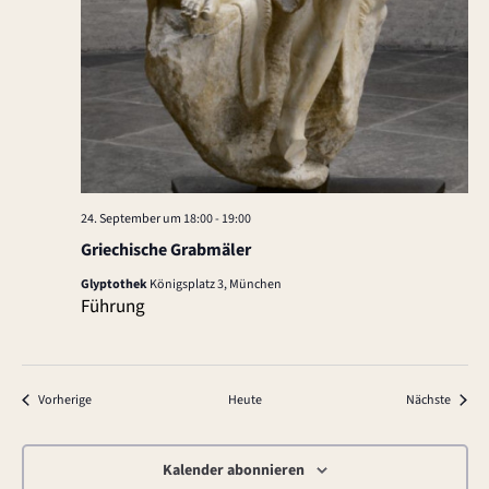
24. September um 18:00
-
19:00
Griechische Grabmäler
Glyptothek
Königsplatz 3, München
Führung
Veranstaltungen
Verans
Vorherige
Heute
Nächste
Kalender abonnieren