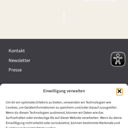
V
e
r
Kontakt
a
Newsletter
n
Presse
s
t
Impressum
Einwilligung verwalten
a
Datenschutz
l
Um dir ein optimales Erlebnis zu bieten, verwenden wir Technologien wie
Cookie-Richtlinie (EU)
Cookies, um Geräteinformationen zu speichern und/oder darauf zuzugreifen.
t
Wenn du diesen Technologien zustimmst, können wir Daten wie das
Barrierefreiheit
Surfverhalten oder eindeutige IDs auf dieser Website verarbeiten. Wenn du deine
u
Einwillligung nicht erteilst oder zurückziehst, können bestimmte Merkmale und