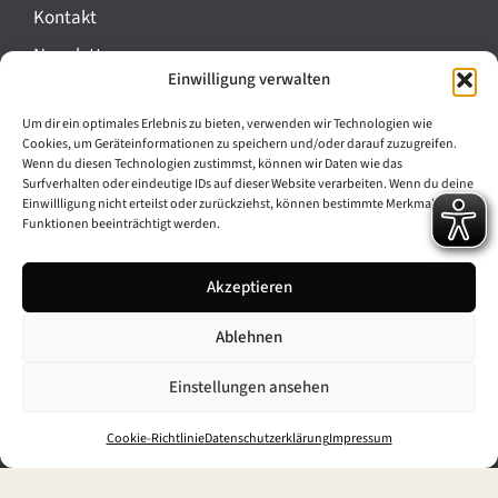
Kontakt
Newsletter
Einwilligung verwalten
Presse
Um dir ein optimales Erlebnis zu bieten, verwenden wir Technologien wie
Cookies, um Geräteinformationen zu speichern und/oder darauf zuzugreifen.
Impressum
Wenn du diesen Technologien zustimmst, können wir Daten wie das
Surfverhalten oder eindeutige IDs auf dieser Website verarbeiten. Wenn du deine
Datenschutz
Einwillligung nicht erteilst oder zurückziehst, können bestimmte Merkmale und
Funktionen beeinträchtigt werden.
Cookie-Richtlinie (EU)
Barrierefreiheit
Akzeptieren
Ablehnen
Archiv
Bavarikon
Einstellungen ansehen
Facebook
Instagram
Cookie-Richtlinie
Datenschutzerklärung
Impressum