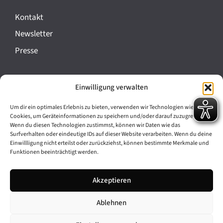
Kontakt
Newsletter
Presse
Impressum
Einwilligung verwalten
Datenschutz
Um dir ein optimales Erlebnis zu bieten, verwenden wir Technologien wie
Cookie-Richtlinie (EU)
Cookies, um Geräteinformationen zu speichern und/oder darauf zuzugreifen.
Wenn du diesen Technologien zustimmst, können wir Daten wie das
Barrierefreiheit
Surfverhalten oder eindeutige IDs auf dieser Website verarbeiten. Wenn du deine
Einwillligung nicht erteilst oder zurückziehst, können bestimmte Merkmale und
Funktionen beeinträchtigt werden.
Archiv
Akzeptieren
Bavarikon
Ablehnen
Facebook
Instagram